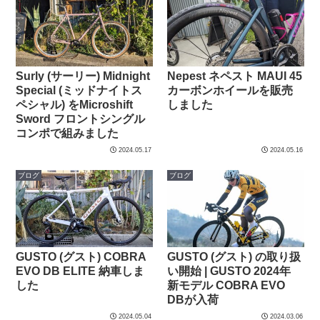
Surly (サーリー) Midnight
Nepest ネペスト MAUI 45
Special (ミッドナイトス
カーボンホイールを販売
ペシャル) をMicroshift
しました
Sword フロントシングル
コンポで組みました
2024.05.17
2024.05.16
ブログ
ブログ
GUSTO (グスト) COBRA
GUSTO (グスト) の取り扱
EVO DB ELITE 納車しま
い開始 | GUSTO 2024年
した
新モデル COBRA EVO
DBが入荷
2024.05.04
2024.03.06