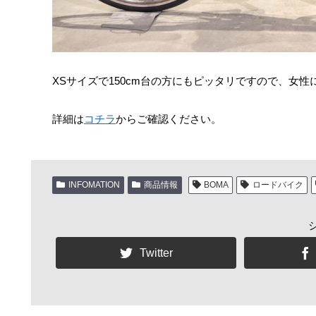
XSサイズで150cm台の方にもピッタリですので、女
詳細は
コチラ
からご確認ください。
INFOMATION
商品情報
BOMA
ロードバイク
Twitter