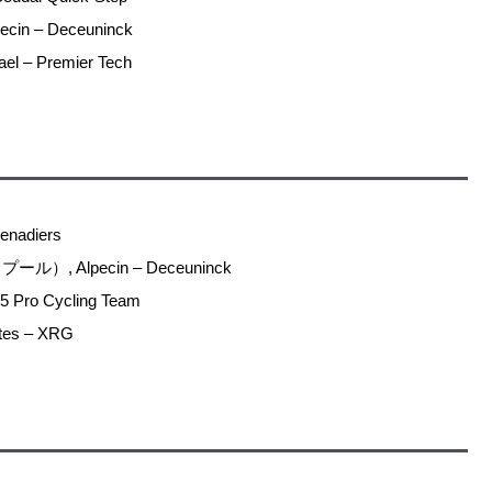
n – Deceuninck
– Premier Tech
nadiers
）, Alpecin – Deceuninck
o Cycling Team
es – XRG