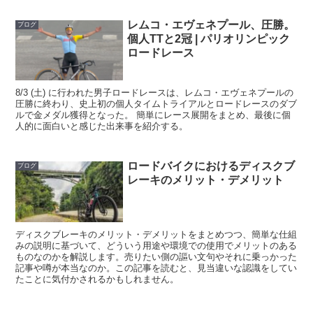
レムコ・エヴェネプール、圧勝。
ブログ
個人TTと2冠 | パリオリンピック
ロードレース
8/3 (土) に行われた男子ロードレースは、レムコ・エヴェネプールの
圧勝に終わり、史上初の個人タイムトライアルとロードレースのダブ
ルで金メダル獲得となった。 簡単にレース展開をまとめ、最後に個
人的に面白いと感じた出来事を紹介する。
ロードバイクにおけるディスクブ
ブログ
レーキのメリット・デメリット
ディスクブレーキのメリット・デメリットをまとめつつ、簡単な仕組
みの説明に基づいて、どういう用途や環境での使用でメリットのある
ものなのかを解説します。売りたい側の謳い文句やそれに乗っかった
記事や噂が本当なのか。この記事を読むと、見当違いな認識をしてい
たことに気付かされるかもしれません。