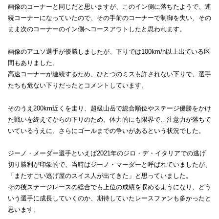
画像のコーナーと同じだと思いますが、このイン側に落ちたようで、連
続コーナーになっていたので、その手前のコーナーで制御を失い、その
まま次のコーナーのイン側へコースアウトしたと思われます。
画像のアユソ選手が優勝しましたが、下りでは100km/h以上出ている区
間もありました。
高速コーナーが連続するため、ひとつのミスも許されない下りで、選手
たちも危ない下りだったとコメントしています。
そのうえ200km近くを走り、超級山岳で総合順位やステージ優勝をかけ
た戦いを終えてからの下りのため、体力的にも限界で、注意力が落ちて
いているうえに、さらにゴールまでの争いがあるという状況でした。
ジーノ・メーダー選手といえば2021年のジロ・デ・イタリアでの逃げ
切り勝利が印象的で、当時はジーノ・マーダーと呼ばれていましたが、
「またすごい逃げ屋のスイス人が出てきた」と思っていました。
その後ステージレースの総合でも上位の成績を収めるようになり、どう
いう選手に成長していくのか、期待していたレースファンも多かったと
思います。