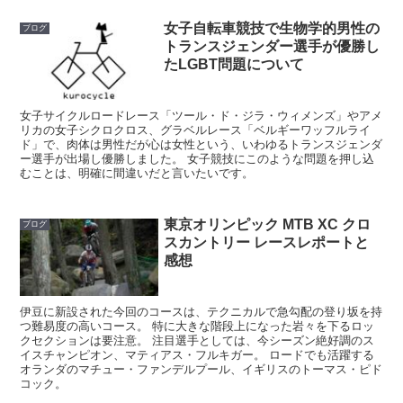
女子自転車競技で生物学的男性の
ブログ
トランスジェンダー選手が優勝し
たLGBT問題について
女子サイクルロードレース「ツール・ド・ジラ・ウィメンズ」やアメ
リカの女子シクロクロス、グラベルレース「ベルギーワッフルライ
ド」で、肉体は男性だが心は女性という、いわゆるトランスジェンダ
ー選手が出場し優勝しました。 女子競技にこのような問題を押し込
むことは、明確に間違いだと言いたいです。
東京オリンピック MTB XC クロ
ブログ
スカントリー レースレポートと
感想
伊豆に新設された今回のコースは、テクニカルで急勾配の登り坂を持
つ難易度の高いコース。 特に大きな階段上になった岩々を下るロッ
クセクションは要注意。 注目選手としては、今シーズン絶好調のス
イスチャンピオン、マティアス・フルキガー。 ロードでも活躍する
オランダのマチュー・ファンデルプール、イギリスのトーマス・ピド
コック。