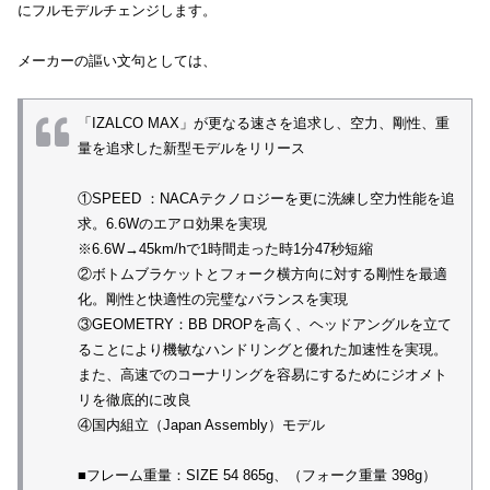
にフルモデルチェンジします。
メーカーの謳い文句としては、
「IZALCO MAX」が更なる速さを追求し、空力、剛性、重
量を追求した新型モデルをリリース
①SPEED ：NACAテクノロジーを更に洗練し空力性能を追
求。6.6Wのエアロ効果を実現
※6.6W→45km/hで1時間走った時1分47秒短縮
②ボトムブラケットとフォーク横方向に対する剛性を最適
化。剛性と快適性の完璧なバランスを実現
③GEOMETRY：BB DROPを高く、ヘッドアングルを立て
ることにより機敏なハンドリングと優れた加速性を実現。
また、高速でのコーナリングを容易にするためにジオメト
リを徹底的に改良
④国内組立（Japan Assembly）モデル
■フレーム重量：SIZE 54 865g、（フォーク重量 398g）