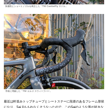
快適性とショートノズルを両立した「TNI ComfortFly サドル」
手前に湾曲した「TNI エルゴ スウィープバー」
最近は軒並みトップチューブとシートステーに段差のあるフレーム形状
になり、Sai IIももれなくそうなったので、このSaiのような形が好きな