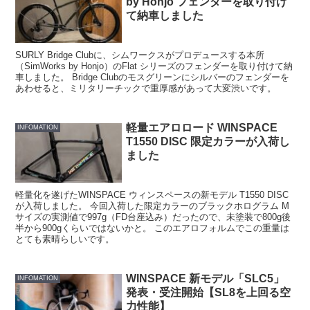
by Honjo フェンダーを取り付け
て納車しました
SURLY Bridge Clubに、シムワークスがプロデュースする本所
（SimWorks by Honjo）のFlat シリーズのフェンダーを取り付けて納
車しました。 Bridge Clubのモスグリーンにシルバーのフェンダーを
あわせると、ミリタリーチックで重厚感があって大変渋いです。
軽量エアロロード WINSPACE
INFOMATION
T1550 DISC 限定カラーが入荷し
ました
軽量化を遂げたWINSPACE ウィンスペースの新モデル T1550 DISC
が入荷しました。 今回入荷した限定カラーのブラックホログラム M
サイズの実測値で997g（FD台座込み）だったので、未塗装で800g後
半から900gくらいではないかと。 このエアロフォルムでこの重量は
とても素晴らしいです。
WINSPACE 新モデル「SLC5」
INFOMATION
発表・受注開始【SL8を上回る空
力性能】