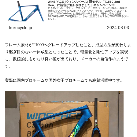
WINSPACE (ウィンスペース) 新モデル「T1550 2nd
Gen」に新色が追加されました | キャンペーン中
女子のパリ-ルーベやラ・ブエルタ・ア・エスパーニャに出場し、着実に
進歩しているWINSPACE (ウィンスペース) ですが、2024年ハイエンドモ
デル「T1550 2nd Gen」に新色が加わりました。 8月中の予約で定価
348,000円が320,650円(税込)に、さらに当店で予約するとTOKEN BBをプレ
ゼント。
kurocycle.jp
2024.08.03
フレーム素材がT1000へグレードアップしたこと、成型方法が変わりよ
り継ぎ目のない一体成型となったことで、軽量化と剛性アップを実現
し、数値的にもかなり良い値が出ており、メーカーの自信作のようで
す。
実際に国内プロチームや国外女子プロチームでも絶賛活躍中です。