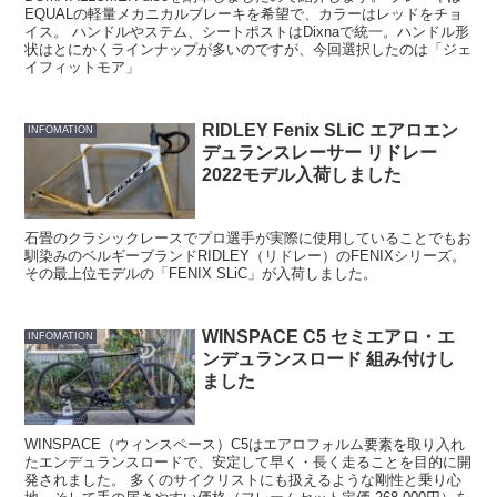
EQUALの軽量メカニカルブレーキを希望で、カラーはレッドをチョ
イス。 ハンドルやステム、シートポストはDixnaで統一。ハンドル形
状はとにかくラインナップが多いのですが、今回選択したのは「ジェ
イフィットモア」
RIDLEY Fenix SLiC エアロエン
INFOMATION
デュランスレーサー リドレー
2022モデル入荷しました
石畳のクラシックレースでプロ選手が実際に使用していることでもお
馴染みのベルギーブランドRIDLEY（リドレー）のFENIXシリーズ。
その最上位モデルの「FENIX SLiC」が入荷しました。
WINSPACE C5 セミエアロ・エ
INFOMATION
ンデュランスロード 組み付けし
ました
WINSPACE（ウィンスペース）C5はエアロフォルム要素を取り入れ
たエンデュランスロードで、安定して早く・長く走ることを目的に開
発されました。 多くのサイクリストにも扱えるような剛性と乗り心