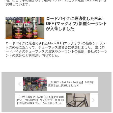
地、そして手の届きやすい価格（フレームセット定価 268,000円）を
実現しています。
ロードバイクに最適化したMuc-
INFOMATION
OFF (マックオフ) 新型シーラント
が入荷しました
ロードバイクに最適化されたMuc-OFF (マックオフ) の新型シーラン
トの発売にあたって、チューブレス講習会に参加しました。 主にロ
ードバイクのチューブレスの現状やシーラントの役割、各社のシーラ
ントの成分など興味深い内容でした。
【SURLY・SALSA・PAUL他】 2025年
度展示会に参加しました #1
【S-WORKS TARMAC SL8を凌ぐ重量剛
性比】 WINSPACE ウィンスペース SLC3
| 699gの超軽量フレームが入荷しました