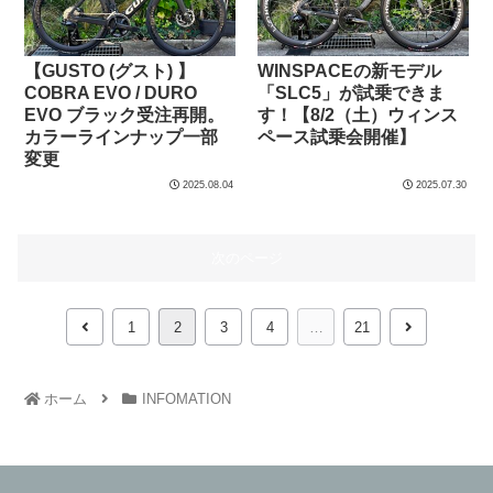
【GUSTO (グスト) 】
WINSPACEの新モデル
COBRA EVO / DURO
「SLC5」が試乗できま
EVO ブラック受注再開。
す！【8/2（土）ウィンス
カラーラインナップ一部
ペース試乗会開催】
変更
2025.08.04
2025.07.30
次のページ
1
2
3
4
…
21
ホーム
INFOMATION